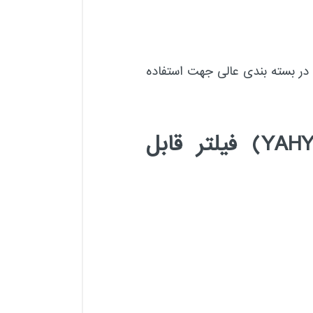
 قابل شستشو و ۲ عدد فیلتر ۵ لایه قابل تعویض در بسته بندی عالی جهت استفاده
ویژگی های ماسک ۵ لایه کد ۵۹۹ برند یحیی (YAHYA) فیلتر قابل