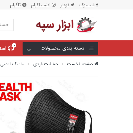
فیسبوک
تویتر
اینستاگرام
تلگرام
۰
دسته بندی محصولات
است
حفاظت فردی
صفحه نخست
حفاظت فردی
ماسک ایمنی
تجهیزات آتش نشانی
تجهیزات ترافیکی
بهداشتی
دستگاه و سامانه ها
تجهیزات کار در ارتفاع
نایلون