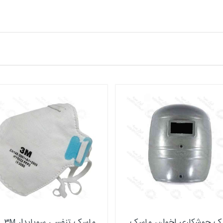
ک جوشکاری اخوان، ماسک
ماسک تنفسی سوپاپدار ۳M