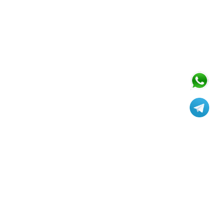
ابزار سپه
۷ روز هفته از ساعت ۹ الی ۱۹ پاسخگوی شما
عزیزان هستیم