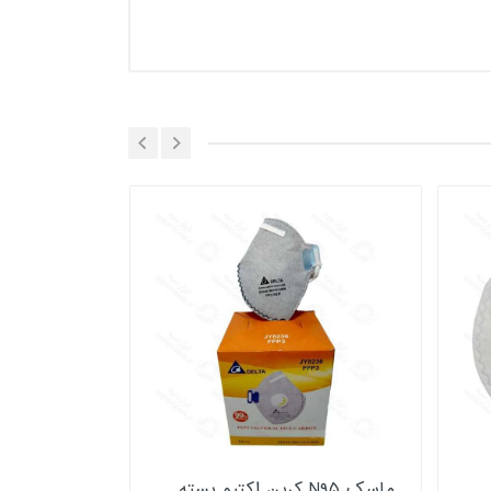
ماسک N۹۵ کربن اکتیو بسته