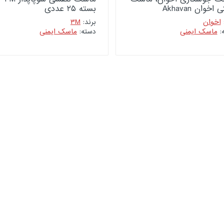
اخوان Akhavan
بسته ۲۵ عددی
:
اخوان
برند:
۳M
:
ماسک ایمنی
دسته:
ماسک ایمنی